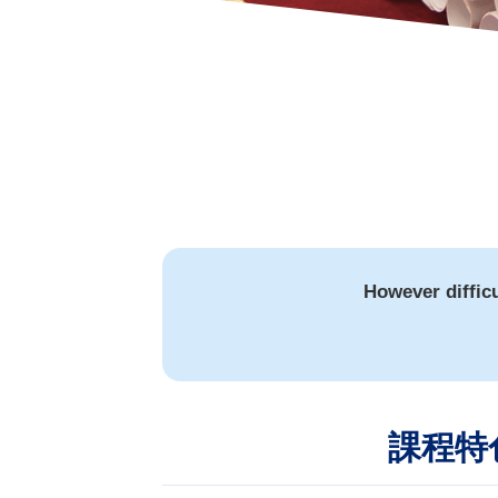
However diffic
課程特