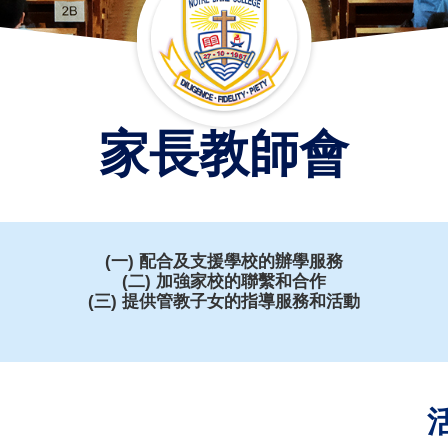
家長教師會
(一) 配合及支援學校的辦學服務
(二) 加強家校的聯繫和合作
(三) 提供管教子女的指導服務和活動