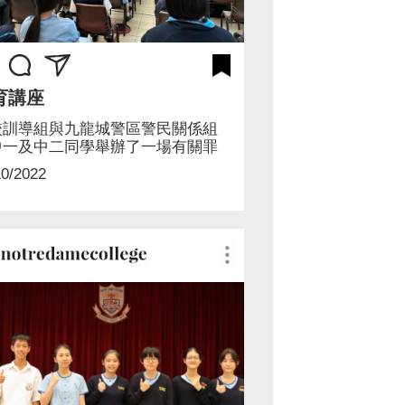
育講座
校訓導組與九龍城警區警民關係組
中一及中二同學舉辦了一場有關罪
黑社會...
10/2022