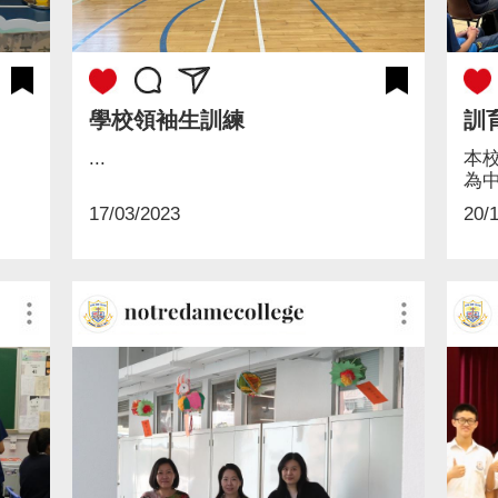
學校領袖生訓練
訓
...
本
為
案、
17/03/2023
20/