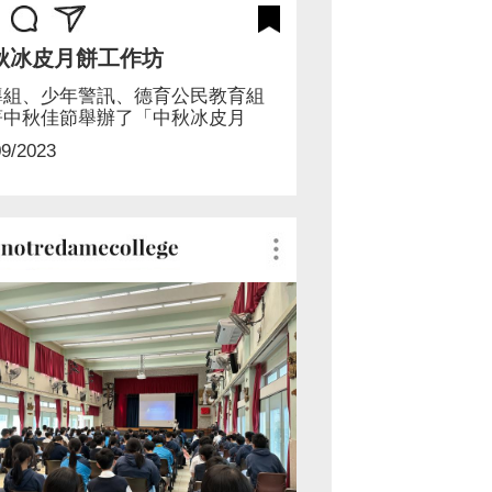
秋冰皮月餅工作坊
導組、少年警訊、德育公民教育組
著中秋佳節舉辦了「
中秋冰皮月
.
09/2023