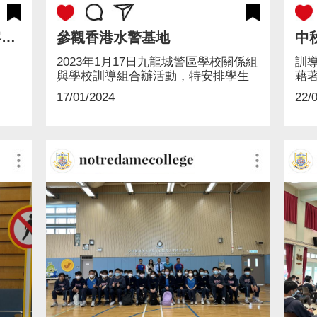
訓導組及九龍城區JPC甘坑客家小鎮考察
參觀香港水警基地
中
2023年1月17日九龍城警區學校關係組
訓
與學校訓導組合辦活動，特安排學生
藉
參...
餅..
17/01/2024
22/