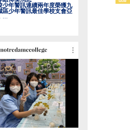
校少年警訊連續兩年度榮獲九
城區少年警訊最佳學校支會亞
，
...
04/2024