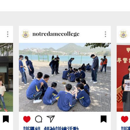
訓導組_領袖訓練活動
訓