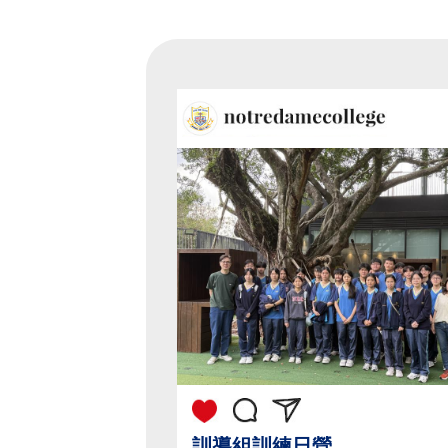
訓導組訓練日營