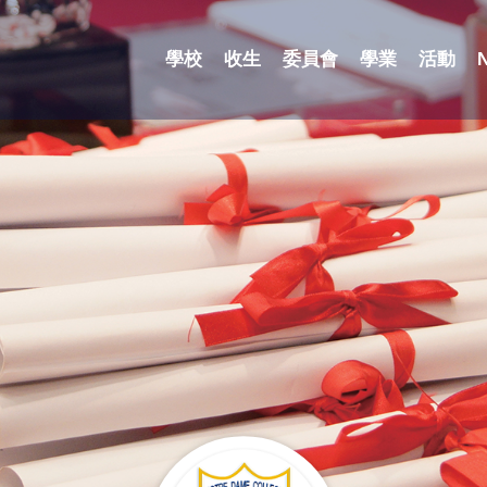
學校
收生
委員會
學業
活動