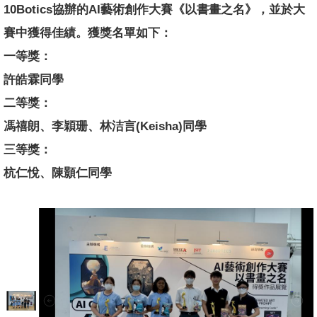
10Botics協辦的AI藝術創作大賽《以書畫之名》，並於大
賽中獲得佳績。獲獎名單如下：
一等獎：
許皓霖同學
二等獎：
馮禧朗、李穎珊、林洁言(Keisha)同學
三等獎：
杭仁悅、陳顥仁同學