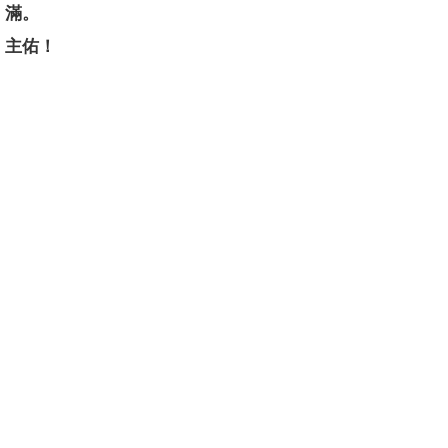
滿。
主佑！