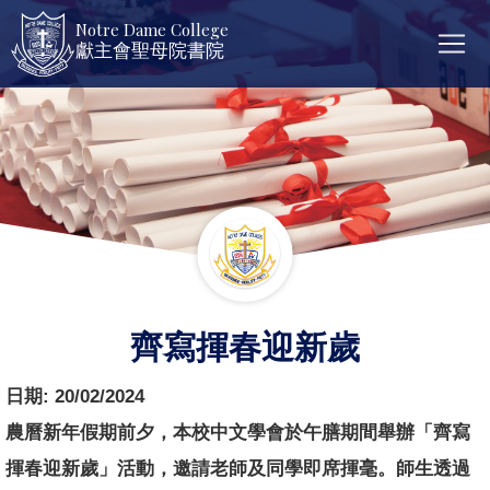
Notre Dame College
獻主會聖母院書院
齊寫揮春迎新歲
日期:
20/02/2024
農曆新年假期前夕，本校中文學會於午膳期間舉辦「
齊寫
揮春迎新歲」活動，邀請老師及同學即席揮毫。
師生透過