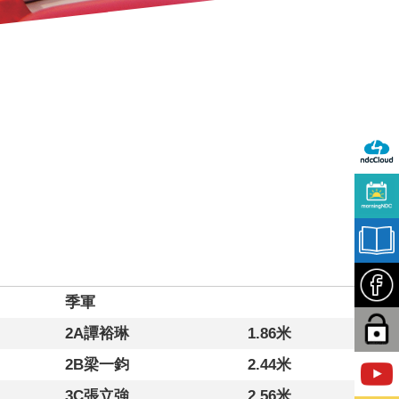
季軍
2A譚裕琳
1.86米
2B梁一鈞
2.44米
3C張立強
2.56米