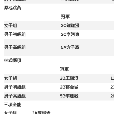
原地跳高
冠軍
女子組
2C鍾鉫澄
男子初級組
2C李河東
男子高級組
5A方子豪
坐式擲項
冠軍
女子組
2B王韻澄
1
男子初級組
2B蔡金城
2
男子高級組
5B李建毅
2
三項全能
女子組 3A陳鎧浠