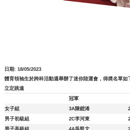
日期:
18/05/2023
體育領袖生於跨科活動週舉辦了迷你陸運會，得奬名單如
立定跳遠
冠軍
女子組
3A陳鎧浠
男子初級組
2C李河東
男子高級組
4A吳凱文