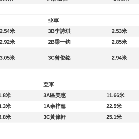
亞軍
2.54米
3B李詩琪
2.53米
2.92米
2B梁一鈞
2.85米
3.05米
3C曾俊銘
2.94米
亞軍
1.8米
3A區美惠
11.66米
3.3米
1A余梓翹
22.5米
6.8米
3C黃偉軒
25.1米