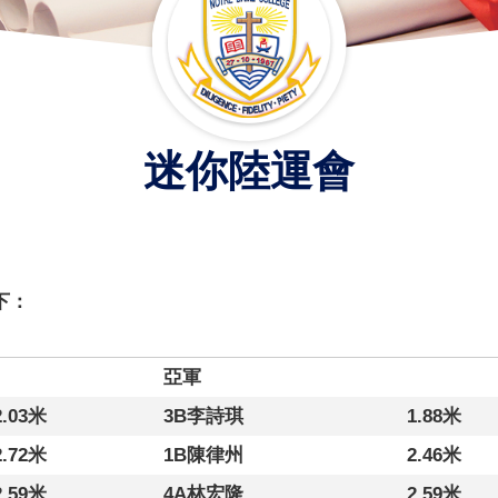
迷你陸運會
下：
亞軍
2.03米
3B李詩琪
1.88米
2.72米
1B陳律州
2.46米
2.59米
4A林宏隆
2.59米