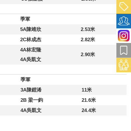
季軍
5A陳靖欣
2.53米
2C林成杰
2.82米
4A林宏隆
2.90米
4A吳凱文
季軍
3A陳鎧浠
11米
2B 梁一鈞
21.6米
4A吳凱文
24.4米