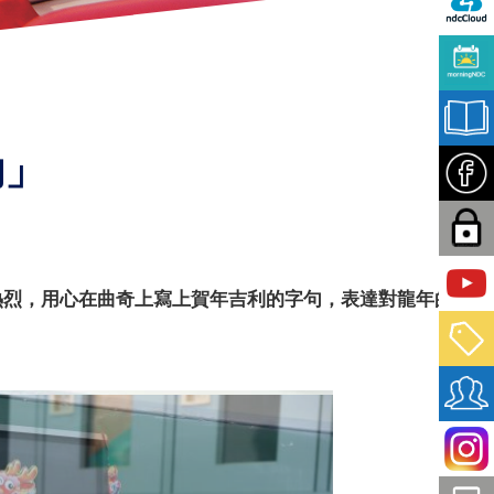
動」
熱烈，用心在曲奇上寫上賀年吉利的字句，表達對龍年的祝