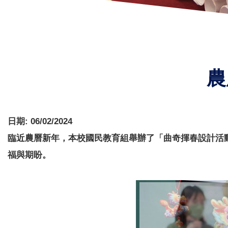
農
日期:
06/02/2024
臨近農曆新年，本校國民教育組舉辦了「曲奇揮春設計活
福與期盼。