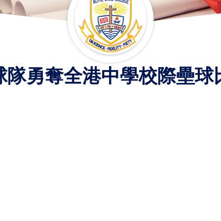
球隊勇奪全港中學校際壘球
。