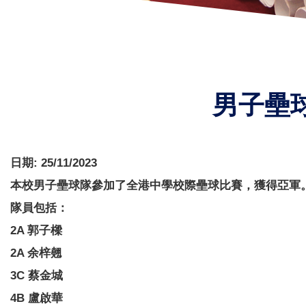
男子壘
日期:
25/11/2023
本校男子壘球隊參加了全港中學校際壘球比賽，獲得亞軍
隊員包括：
2A 郭子樑
2A 余梓翹
3C 蔡金城
4B 盧啟華