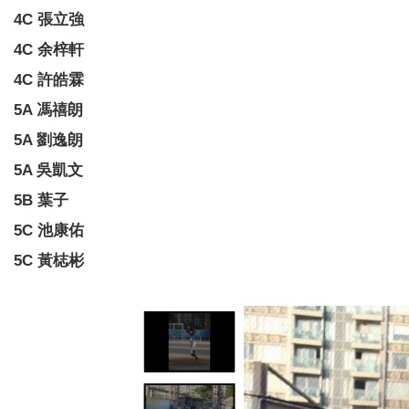
4C 張立強
4C 余梓軒
4C 許皓霖
5A 馮禧朗
5A 劉逸朗
5A 吳凱文
5B 葉子
5C 池康佑
5C 黃梽彬