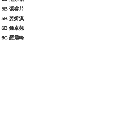
5B 張睿芹
5B 姜炘淇
6B 鍾卓翹
6C 羅震峰