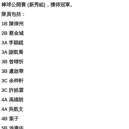
棒球公開賽 (新秀組)，獲得冠軍。
隊員包括：
1B 陳律州
2B 蔡金城
3A 李穎鍶
3A 謝凱喬
3B 曾晴忻
3B 盧啟華
3C 余梓軒
3C 許皓霖
4A 馮禧朗
4A 吳凱文
4B 葉子
5B 池康佑