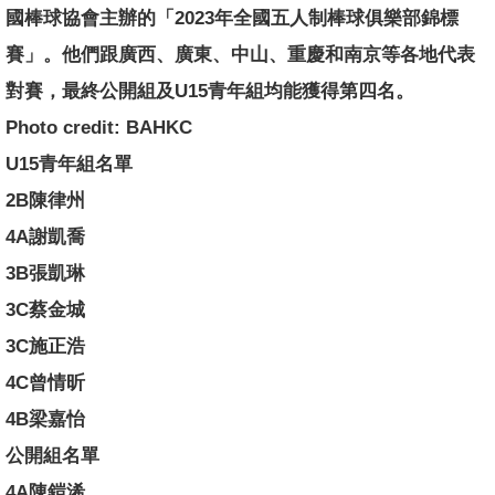
國棒球協會主辦的「2023年全國五人制棒球俱樂部錦標
賽」。他們跟廣西、廣東、中山、重慶和南京等各地代表
對賽，最終公開組及U15青年組均能獲得第四名。
Photo credit: BAHKC
U15青年組名單
2B陳律州
4A謝凱喬
3B張凱琳
3C蔡金城
3C施正浩
4C曾情昕
4B梁嘉怡
公開組名單
4A陳鎧浠