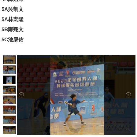
5A吳凱文
5A林宏隆
5B鄭翔文
5C池康佑