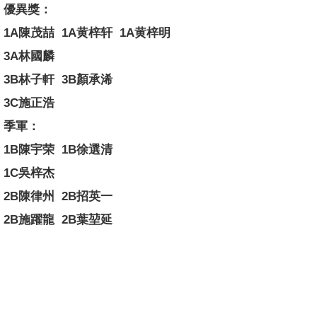
優異獎：
1A陳茂喆 1A黄梓轩 1A黄梓明
3A林國麟
3B林子軒 3B顏承浠
3C施正浩
季軍：
1B陳宇荣 1B徐選清
1C吳梓杰
2B陳律州 2B招英一
2B施躍龍 2B葉堃延