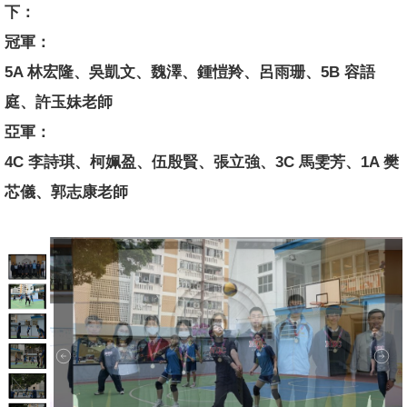
下：
冠軍：
5A 林宏隆、吳凱文、魏澤、鍾愷羚、呂雨珊、5B 容語
庭、許玉妹老師
亞軍：
4C 李詩琪、柯姵盈、伍殷賢、張立強、3C 馬雯芳、1A 樊
芯儀、郭志康老師