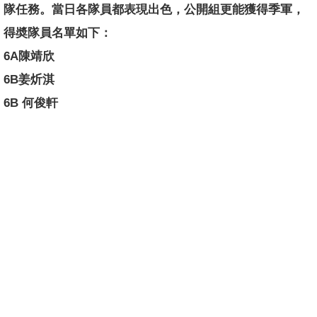
隊任務。當日各隊員都表現出色，公開組更能獲得季軍，
得奬隊員名單如下：
6A陳靖欣
6B姜炘淇
6B 何俊軒