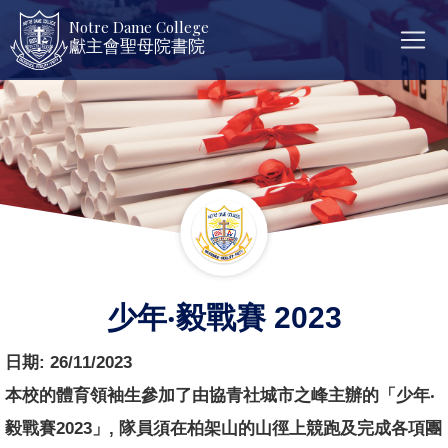
Notre Dame College
獻主會聖母院書院
少年‧毅戰賽 2023
日期:
26/11/2023
本校的體育領袖生參加了由協青社城市之峰主辦的「少年‧
毅戰賽2023」, 隊員須在柏架山的山徑上競跑及完成各項團