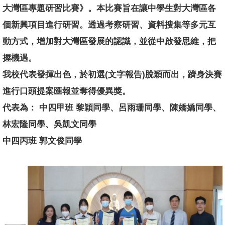
大灣區專題研習比賽》。本比賽旨在讓中學生對大灣區各
個新興項目進行研習。透過考察研習、資料搜集等多元互
動方式，增加對大灣區發展的認識，並從中啟發思維，把
握機遇。
我校代表發揮出色，於初選(文字報告)脫穎而出，躋身決賽
進行口頭提案匯報並奪得優異獎。
代表為： 中四甲班 黎穎同學、呂雨珊同學、陳嬌嬌同學、
林宏隆同學、吳凱文同學
中四丙班 郭文俊同學