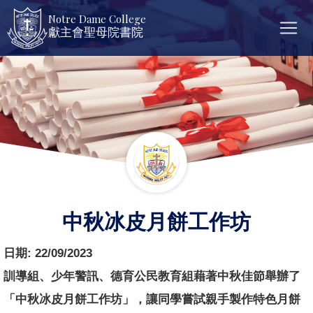
Notre Dame College
獻主會聖母院書院
中秋冰皮月餅工作坊
日期:
22/09/2023
訓導組、少年警訊、德育公民教育組藉著中秋佳節舉辦了
「
中秋冰皮月餅工作坊」，讓同學嘗試親手製作特色月餅