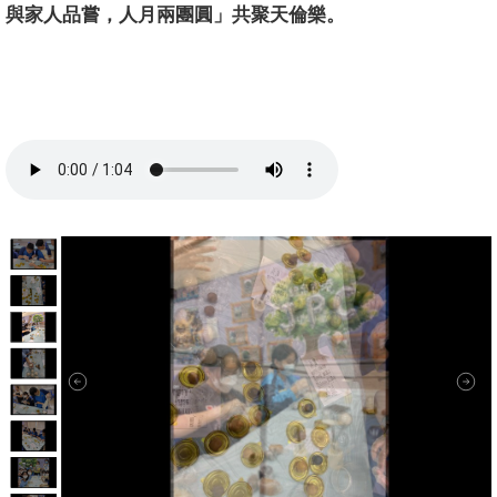
與家人品嘗，
人月兩團圓」共聚天倫樂。