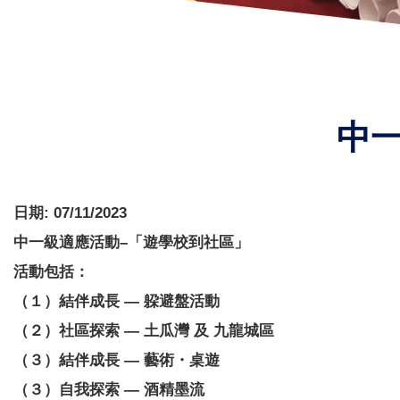
中
日期:
07/11/2023
中一級適應活動–「遊學校到社區」
活動包括：
（１）結伴成長 — 躱避盤活動
（２）社區探索 — 土瓜灣 及 九龍城區
（３）結伴成長 — 藝術・桌遊
（３）自我探索 — 酒精墨流