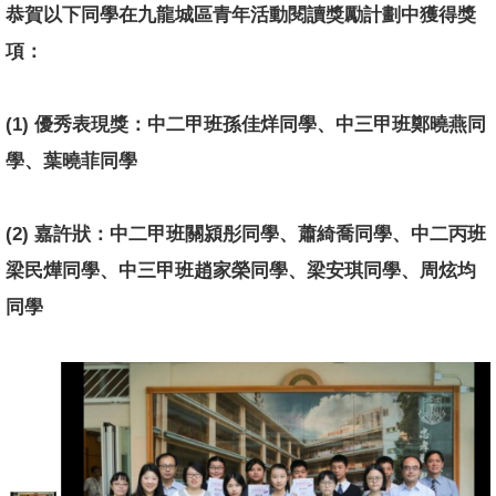
恭賀以下同學在九龍城區青年活動閱讀獎勵計劃中獲得獎
項：
(1) 優秀表現獎：中二甲班孫佳烊同學、中三甲班鄭曉燕同
學、葉曉菲同學
(2) 嘉許狀：中二甲班關潁彤同學、蕭綺喬同學、中二丙班
梁民燁同學、中三甲班趙家榮同學、梁安琪同學、周炫均
同學