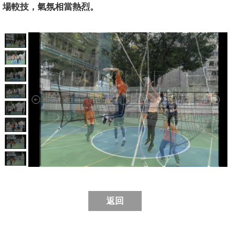
場較技，氣氛相當熱烈。
返回