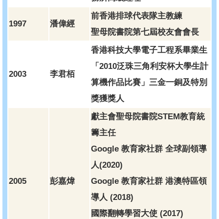
前香港排球代表隊主教練
1997
潘偉經
聖母院書院第七屆校友會會長
香港科技大學電子工程系畢業生
「2010泛珠三角利安杯大學生計
2003
李君栢
算機作品比賽」三金一銅及特別
獎獲獎人
獻主會聖母院書院STEM教育統
籌主任
Google 教育家社群 全球副領導
人(2020)
2005
彭嘉煒
Google 教育家社群 港澳特區領
導人 (2018)
國際翻轉學習大使 (2017)