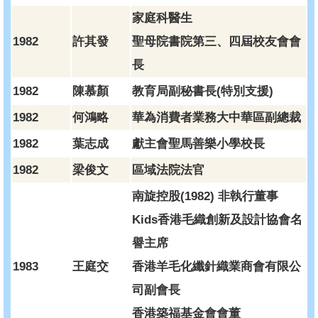
家庭科醫生
1982
許其發
聖母院書院第三、四屆校友會會
長
1982
陳慕顏
教育局副秘書長(特別支援)
1982
何鴻略
華為消費者業務大中華區副總裁
1982
葉志成
獻主會聖馬善樂小學校長
1982
梁俊文
區域法院法官
南旋控股(1982) 非執行董事
Kids香港毛織創新及設計協會名
譽主席
1983
王庭交
香港羊毛化纖針織業商會有限公
司副會長
香港築福基金會會董