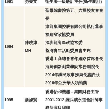
1991
勞堯文
衞生署一級統計主任(衞生統計)
聖母院書院第五、六屆校友會會
長
津龍集團控股有限公司執行董事
福建省政協委員
陳曉津
深圳龍崗區政協常委
1994
MH
荃灣青年活動委員會主席
香港工商總會青年網絡首席會長
海歸創新創業學院常務副院長
2014年獲民政事務局長嘉許狀
2016年亞洲華人領袖獎
香港怡和機器 - 集團財務主管
1995
潘淑賢
2001-2012 羅兵咸永道會計師事
務所高級經理