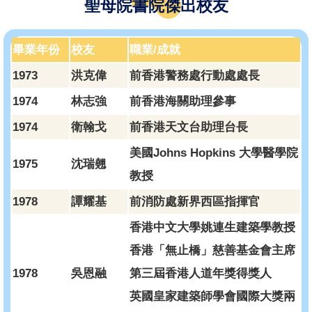
聖母院書院傑出校友
畢業年份
校友
職業/成就
1973
洪克偉
前香港警務處行動處處長
1974
林志強
前香港海關助理參事
1974
衛翰戈
前香港天文台助理台長
美國Johns Hopkins 大學醫學院
1975
沈瑞翹
教授
1978
譚耀基
前消防處新界西區指揮官
香港中文大學姚連生建築學教授
香港「無止橋」慈善基金會主席
1978
吳恩融
第三屆香港人道年獎得獎人
英國皇家建築師學會國際大獎兩