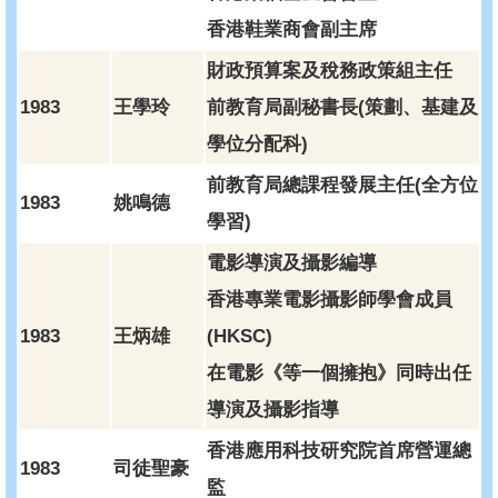
香港鞋業商會副主席
財政預算案及稅務政策組主任
1983
王學玲
前教育局副秘書長(策劃、基建及
學位分配科)
前教育局總課程發展主任(全方位
1983
姚鳴德
學習)
電影導演及攝影編導
香港專業電影攝影師學會成員
1983
王炳雄
(HKSC)
在電影《等一個擁抱》同時出任
導演及攝影指導
香港應用科技研究院首席營運總
1983
司徒聖豪
監