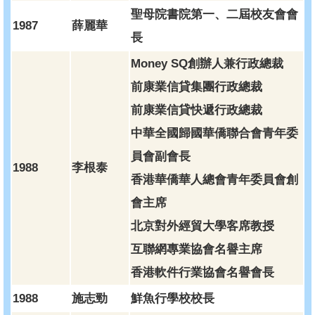
聖母院書院第一、二屆校友會會
1987
薛麗華
長
Money SQ創辦人兼行政總裁
前康業信貸集團行政總裁
前康業信貸快遞行政總裁
中華全國歸國華僑聯合會青年委
員會副會長
1988
李根泰
香港華僑華人總會青年委員會創
會主席
北京對外經貿大學客席教授
互聯網專業協會名譽主席
香港軟件行業協會名譽會長
1988
施志勁
鮮魚行學校校長