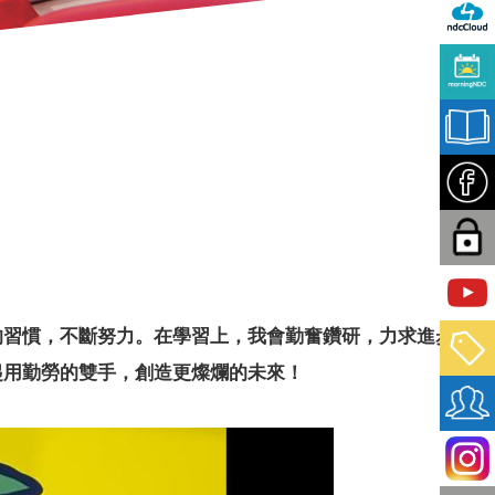
的習慣，不斷努力。在學習上，我會勤奮鑽研，力求進步；
起用勤勞的雙手，創造更燦爛的未來！