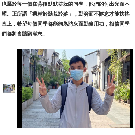
也屬於每一個在背後默默耕耘的同學，他們的付出光而不
耀。正所謂「業精於勤荒於嬉」，勤勞而不懈怠才能扶搖
直上，希望每個同學都能夠為將來而勤奮用功，相信同學
們都將會躊躇滿志。