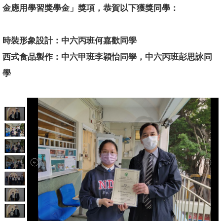
金應用學習獎學金」獎項，恭賀以下獲獎同學：
時裝形象設計：中六丙班何嘉歡同學
西式食品製作：中六甲班李穎怡同學，中六丙班彭思詠同
學