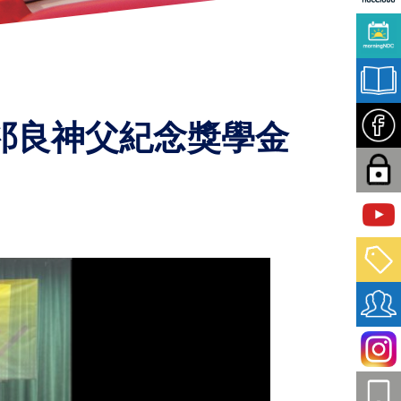
度祁良神父紀念獎學金