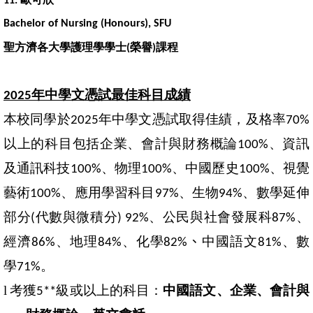
11.
Bachelor of Nursing (Honours), SFU
聖方濟各大學護理學學士
榮譽
課程
(
)
年中學文憑試最佳科目成績
2025
本校同學於
年中學文憑試取得佳績，及格率
2025
70%
以上的科目包括企業、會計與財務概論
、資訊
100%
及通訊科技
、物理
、中國歷史
、視覺
100%
100%
100%
藝術
、應用學習科目
、生物
、數學延伸
100%
97%
94%
部分
代數與微積分
、公民與社會發展科
、
(
) 92%
87%
經濟
、地理
、化學
、
中國語文
、數
86%
84%
82
%
81%
學
。
71%
l
考獲
級或以上的科目：
中國語文、企業、會計與
5**