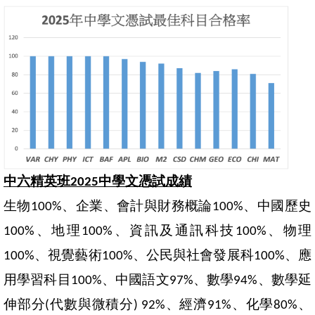
中六精英班
中學文憑試成績
2025
生物
、企業、會計與財務概論
、中國歷史
100%
100%
、地理
、資訊及通訊科技
、物理
100%
100
%
100%
、視覺藝術
、公民與社會發展科
、應
100
%
100%
100%
用學習科目
、中國語文
、數學
、數學延
100%
97
%
94
%
伸部分
代數與微積分
、經濟
、化學
、
(
) 92%
91%
80%